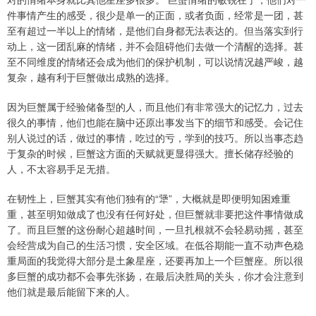
件事情产生的感受，很少是单一的正面，或者负面，经常是一团，甚
至有超过一半以上的情绪，是他们自身都无法表达的。但当落实到行
动上，这一团乱麻的情绪，并不会阻碍他们去做一个清醒的选择。甚
至不同维度的情绪还会成为他们的保护机制，可以说情况越严峻，越
复杂，越有利于巨蟹做出成熟的选择。
因为巨蟹属于经验储备型的人，而且他们有非常强大的记忆力，过去
很久的事情，他们也能在脑中还原出事发当下的细节和感受。会记住
别人说过的话，做过的事情，吃过的亏，学到的技巧。所以当事态趋
于复杂的时候，巨蟹这方面的天赋就更显得强大。擅长储存经验的
人，不太容易手足无措。
在韧性上，巨蟹其实有他们独有的“犟”，大概就是即便明知困难重
重，甚至明知做成了也没有任何好处，但巨蟹就非要把这件事情做成
了。而且巨蟹的这份耐心超越时间，一旦扎根就不会轻易动摇，甚至
会经营成为自己的生活习惯，安全区域。在低谷期能一直不动声色稳
重局面的我觉得大部分是土象星座，还要再加上一个巨蟹座。所以很
多巨蟹的成功都不会事先张扬，在最后决胜局的关头，你才会注意到
他们就是最后能留下来的人。