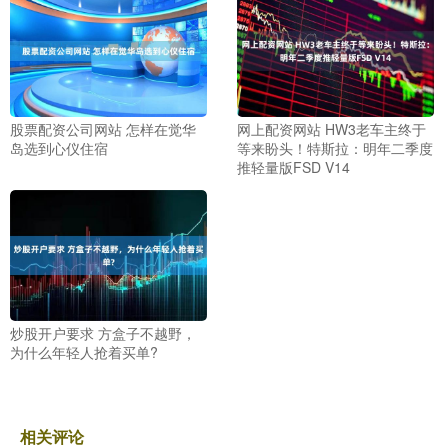
股票配资公司网站 怎样在觉华
网上配资网站 HW3老车主终于
岛选到心仪住宿
等来盼头！特斯拉：明年二季度
推轻量版FSD V14
炒股开户要求 方盒子不越野，
为什么年轻人抢着买单?
相关评论