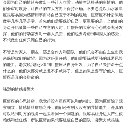
会因为自己的情绪去做出一些让人咋舌，动摇生活根基的事情的。他
们会审时度势，让自己的在大方向上保持正确。不要总是以为水象星
座很容易因为感情用事而将自己置于不利的境地，巨蟹座不计后果地
做事几率几乎是零。首先他们需要保护自己，更重要的是，当他们的
身边开始凝聚一些自己在意的人时，巨蟹座的大家长心态就会充分发
挥，他们的行动需要对一群人负责，他们也要考虑到周围人的感受，
不想做出任何只顾自己的行为。
不管是对家人，朋友，还是合作方和团队，他们总会不由自主生出我
来保护你们的欲望。因为这份责任感，他们需要练就更强的规避风险
的能力。老实说我很少看到巨蟹座从自身出发，为了自己去拼命干点
什么的，他们大部分就是差不多就得了。但是如果是要守护他人，巨
蟹座是真的会拼命的。
强烈的情感凝聚力
巨蟹座的心思缜密，我觉得没有星座可以和他相比，因为巨蟹除了观
察细致，情感情绪敏锐之外，他们还有别人没有的共情能力，是真的
可以站到对方的视角一起去看同一个问题的。很容易让身边人产生依
赖感和信任感，所以巨蟹如果想要组建自己的团队，凝聚力就很强。