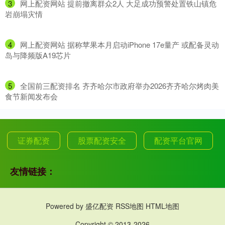
3
​网上配资网站 提前撤离群众2人 大足成功预警处置铁山镇危
岩崩塌灾情
4
​网上配资网站 据称苹果本月启动iPhone 17e量产 或配备灵动
岛与降频版A19芯片
5
​全国前三配资排名 齐齐哈尔市政府举办2026齐齐哈尔烤肉美
食节新闻发布会
证券配资
股票配资安全
配资平台官网
友情链接：
Powered by
盛亿配资
RSS地图
HTML地图
Copyright
© 2013-2026