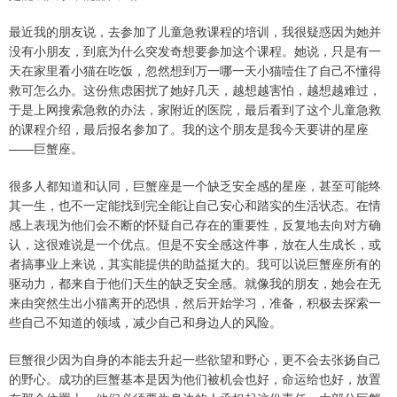
最近我的朋友说，去参加了儿童急救课程的培训，我很疑惑因为她并
没有小朋友，到底为什么突发奇想要参加这个课程。她说，只是有一
天在家里看小猫在吃饭，忽然想到万一哪一天小猫噎住了自己不懂得
救可怎么办。这份焦虑困扰了她好几天，越想越害怕，越想越难过，
于是上网搜索急救的办法，家附近的医院，最后看到了这个儿童急救
的课程介绍，最后报名参加了。我的这个朋友是我今天要讲的星座
——巨蟹座。
很多人都知道和认同，巨蟹座是一个缺乏安全感的星座，甚至可能终
其一生，也不一定能找到完全能让自己安心和踏实的生活状态。在情
感上表现为他们会不断的怀疑自己存在的重要性，反复地去向对方确
认，这很难说是一个优点。但是不安全感这件事，放在人生成长，或
者搞事业上来说，其实能提供的助益挺大的。我可以说巨蟹座所有的
驱动力，都来自于他们天生的缺乏安全感。就像我的朋友，她会在无
来由突然生出小猫离开的恐惧，然后开始学习，准备，积极去探索一
些自己不知道的领域，减少自己和身边人的风险。
巨蟹很少因为自身的本能去升起一些欲望和野心，更不会去张扬自己
的野心。成功的巨蟹基本是因为他们被机会也好，命运给也好，放置