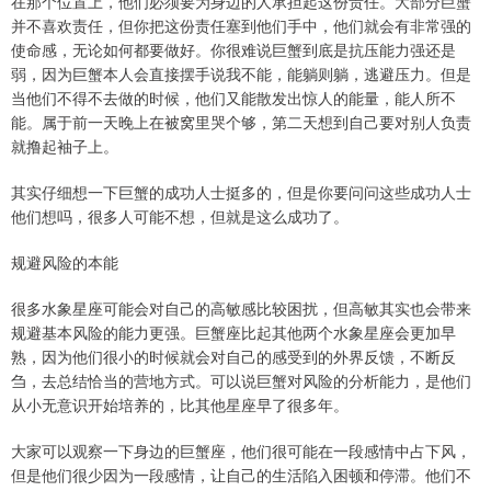
在那个位置上，他们必须要为身边的人承担起这份责任。大部分巨蟹
并不喜欢责任，但你把这份责任塞到他们手中，他们就会有非常强的
使命感，无论如何都要做好。你很难说巨蟹到底是抗压能力强还是
弱，因为巨蟹本人会直接摆手说我不能，能躺则躺，逃避压力。但是
当他们不得不去做的时候，他们又能散发出惊人的能量，能人所不
能。属于前一天晚上在被窝里哭个够，第二天想到自己要对别人负责
就撸起袖子上。
其实仔细想一下巨蟹的成功人士挺多的，但是你要问问这些成功人士
他们想吗，很多人可能不想，但就是这么成功了。
规避风险的本能
很多水象星座可能会对自己的高敏感比较困扰，但高敏其实也会带来
规避基本风险的能力更强。巨蟹座比起其他两个水象星座会更加早
熟，因为他们很小的时候就会对自己的感受到的外界反馈，不断反
刍，去总结恰当的营地方式。可以说巨蟹对风险的分析能力，是他们
从小无意识开始培养的，比其他星座早了很多年。
大家可以观察一下身边的巨蟹座，他们很可能在一段感情中占下风，
但是他们很少因为一段感情，让自己的生活陷入困顿和停滞。他们不