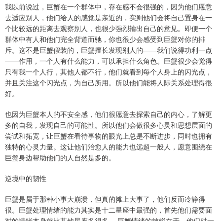
我以前说过，巨蟹在一个群体中，存在感不会很强的，因为他们愿意
去适应别人，他们给人的感觉是亲近的，实则他们会将自己置身在一
个比较远的距离去观察别人，也很少强烈输出自己的意见。即便一个
群体中有人和他们完全背道而驰，你也很少会感受到巨蟹对你的排
斥。这不是巨蟹假装的，巨蟹擅长发现别人的——我们说得功利一点
——作用，一个人有什么能力，可以承担什么角色。巨蟹很少会觉得
只有我一个人行，其他人都不行，他们就看到每个人身上的闪光点，
并且关注这个闪光点，为自己所用。所以他们能将人际关系处理得很
好。
也因为巨蟹本人的不安全感，他们很愿意去探索自己的内心，了解更
多的自我，发现自己的可能性。所以他们会做很多心灵和思想层面的
尝试和拓宽，让巨蟹在看待事物的眼光上总是不断进步，同时也拥有
独特的心灵力量。这让他们治愈人的能力也远超一般人，愿意围绕在
巨蟹身边帮助他们的人自然是多的。
逆境中的韧性
巨蟹是属于那种小事大崩溃，但真的摊上大事了，他们反而冷静得
很。巨蟹处理情绪的能力其实是十二星座中最强的，首先他们需要面
对的情绪本身就比其他星座多很多。 巨蟹情绪的敏锐在于，他们对一